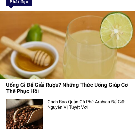
Phải đọc
Uống Gì Để Giải Rượu? Những Thức Uống Giúp Cơ
Thể Phục Hồi
Cách Bảo Quản Cà Phê Arabica Để Giữ
Nguyên Vị Tuyệt Vời