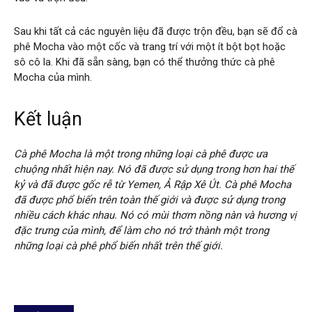
Sau khi tất cả các nguyên liệu đã được trộn đều, bạn sẽ đổ cà
phê Mocha vào một cốc và trang trí với một ít bột bọt hoặc
sô cô la. Khi đã sẵn sàng, bạn có thể thưởng thức cà phê
Mocha của mình.
Kết luận
Cà phê Mocha là một trong những loại cà phê được ưa
chuộng nhất hiện nay. Nó đã được sử dụng trong hơn hai thế
kỷ và đã được gốc rễ từ Yemen, Ả Rập Xê Út. Cà phê Mocha
đã được phổ biến trên toàn thế giới và được sử dụng trong
nhiều cách khác nhau. Nó có mùi thơm nồng nàn và hương vị
đặc trưng của mình, để làm cho nó trở thành một trong
những loại cà phê phổ biến nhất trên thế giới.