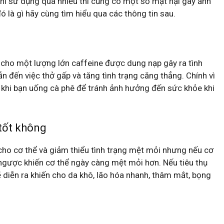
khi sử dụng quá nhiều thì cũng có một số mặt hại gây ảnh
 là gì hãy cùng tìm hiểu qua các thông tin sau.
m cho một lượng lớn caffeine được dung nạp gây ra tình
ẫn đến việc thở gấp và tăng tình trạng căng thẳng. Chính vì
 khi bạn uống cà phê để tránh ảnh hưởng đến sức khỏe khi
tốt không
cho cơ thể và giảm thiểu tình trạng mệt mỏi nhưng nếu cơ
 ngược khiến cơ thể ngày càng mệt mỏi hơn. Nếu tiêu thụ
sẽ diễn ra khiến cho da khô, lão hóa nhanh, thâm mắt, bọng