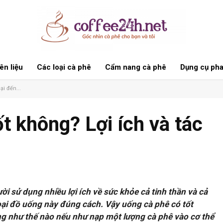
n liệu
Các loại cà phê
Cẩm nang cà phê
Dụng cụ pha
ại đến...
t không? Lợi ích và tác
i sử dụng nhiều lợi ích về sức khỏe cả tinh thần và cả
oại đồ uống này đúng cách. Vậy uống cà phê có tốt
g như thế nào nếu như nạp một lượng cà phê vào cơ thể