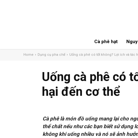
Cà phê hạt
Nguyê
Home
Dụng cụ pha chế
Uống cà phê có tốt không? Lợi ích và tác h
Uống cà phê có tố
hại đến cơ thể
Cà phê là món đồ uống mang lại cho ngườ
thể chất nếu như các bạn biết sử dụng l
không khi uống nhiều và nó sẽ ảnh hưởn