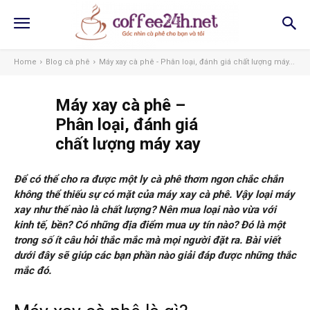
Home
Blog cà phê
Máy xay cà phê - Phân loại, đánh giá chất lượng máy...
Máy xay cà phê –
Phân loại, đánh giá
chất lượng máy xay
Để có thể cho ra được một ly cà phê thơm ngon chắc chắn
không thể thiếu sự có mặt của máy xay cà phê. Vậy loại máy
xay như thế nào là chất lượng? Nên mua loại nào vừa với
kinh tế, bền? Có những địa điểm mua uy tín nào? Đó là một
trong số ít câu hỏi thắc mắc mà mọi người đặt ra. Bài viết
dưới đây sẽ giúp các bạn phần nào giải đáp được những thắc
mắc đó.