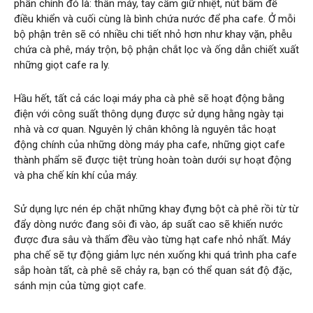
phần chính đó là: thân máy, tay cầm giữ nhiệt, nút bấm để
điều khiển và cuối cùng là bình chứa nước để pha cafe. Ở mỗi
bộ phận trên sẽ có nhiều chi tiết nhỏ hơn như khay vặn, phễu
chứa cà phê, máy trộn, bộ phận chắt lọc và ống dẫn chiết xuất
những giọt cafe ra ly.
Hầu hết, tất cả các loại máy pha cà phê sẽ hoạt động bằng
điện với công suất thông dụng được sử dụng hằng ngày tại
nhà và cơ quan. Nguyên lý chân không là nguyên tắc hoạt
động chính của những dòng máy pha cafe, những giọt cafe
thành phẩm sẽ được tiệt trùng hoàn toàn dưới sự hoạt động
và pha chế kín khí của máy.
Sử dụng lực nén ép chặt những khay đựng bột cà phê rồi từ từ
đẩy dòng nước đang sôi đi vào, áp suất cao sẽ khiến nước
được đưa sâu và thấm đều vào từng hạt cafe nhỏ nhất. Máy
pha chế sẽ tự động giảm lực nén xuống khi quá trình pha cafe
sắp hoàn tất, cà phê sẽ chảy ra, bạn có thể quan sát độ đặc,
sánh mịn của từng giọt cafe.