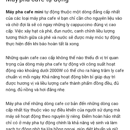
Máy pha cafe mini
tự động thuộc một dòng đẳng cấp nhất
của các loại máy pha cafe vì bạn chỉ cần cho nguyên liệu vào
và chờ đợi là sẽ có ngay những ly cappuccino đúng vị cao
cấp. Việc xây hạt cà phê, đun nước, canh chỉnh liều lượng
tương thích giữa cà phê và nước sẽ được máy móc tự động
thực hiện đến khi báo hoàn tất là xong.
Những quán cafe cao cấp không thể nào thiếu đi vị trí quan
trọng của dòng máy pha cafe tự động với công suất hoạt
động vào khoảng dưới 2000W có thể cho ra hàng trăm ly cafe
chuẩn vị mỗi ngày. Khả năng hoạt động bền bỉ giúp duy trì
được hương vị và liều lượng cafe thành phẩm đồng đều, đủ
nóng, đủ nồng và hơi đắng nhẹ.
Máy pha chế những dòng cafe cơ bản đến những dòng cao
cấp nhất tùy thuộc vào sự điều khiển của người sử dụng mà
máy sẽ hoạt động theo nguyên lý riêng. Điểm hoàn hảo nhất
chỉ có ở máy pha tự động chính là khả năng vệ sinh và làm
sạch tự động nhờ tia lửa hồng ngoại, giúp diệt khuẩn và giữ